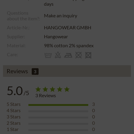
days
Questions
Make an inquiry
about the item?:
Article-Nr.:
HANGOWEAR GMBH
Supplier:
Hangowear
Material:
98% cotton 2% spandex
Care:
Reviews
3
5.0
/5
3
Reviews
5
Stars
3
4
Stars
0
3
Stars
0
2
Stars
0
1
Star
0