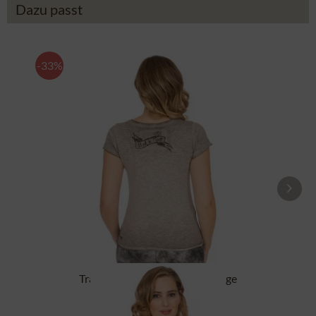
Dazu passt
-33%
Tracht T-Shirt BABYECUE greige