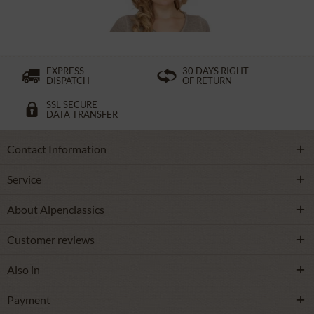
£32.89 *
£49.39 *
EXPRESS
30 DAYS RIGHT
DISPATCH
OF RETURN
SSL SECURE
DATA TRANSFER
Contact Information
Service
About Alpenclassics
Customer reviews
Also in
Payment