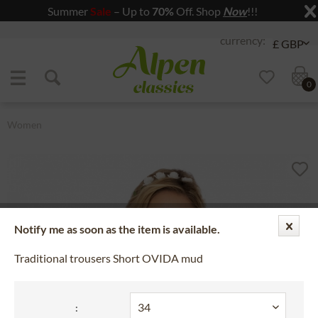
Summer
Sale
– Up to
70%
Off. Shop
Now
!!!
Jump to navigation
Jump to content
0
Women
Notify me as soon as the item is available.
Traditional trousers Short OVIDA mud
: