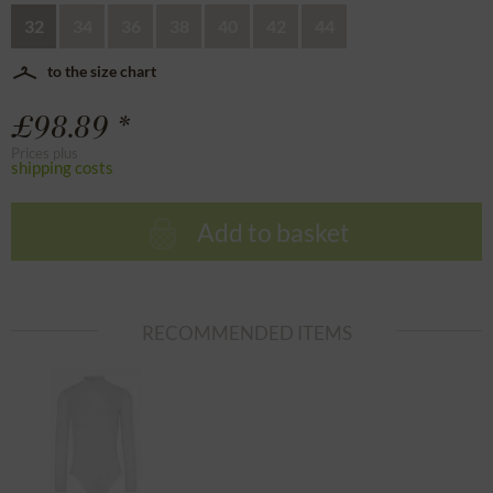
32
34
36
38
40
42
44
to the size chart
£98.89 *
Prices plus
shipping costs
Add to basket
RECOMMENDED ITEMS