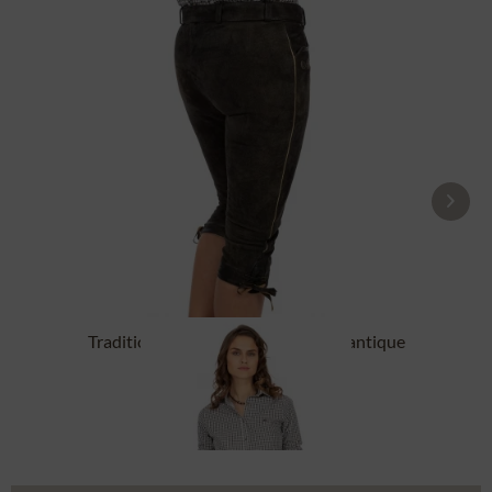
Traditional leahter trousers HEDY antique
smoke
From £208.89 *