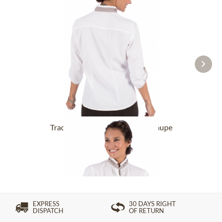
Traditional blouse RIKE white taupe
From £65.89 *
EXPRESS
30 DAYS RIGHT
DISPATCH
OF RETURN