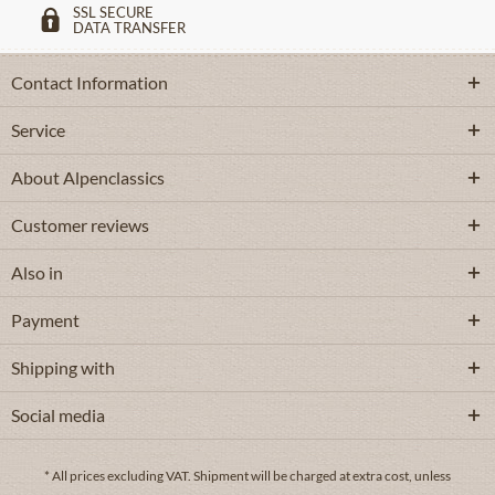
SSL SECURE
DATA TRANSFER
Contact Information
Service
About Alpenclassics
Customer reviews
Also in
Payment
Shipping with
Social media
* All prices excluding VAT.
Shipment
will be charged at extra cost, unless