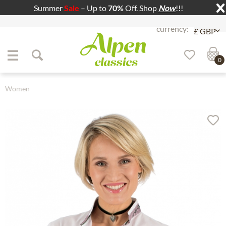
Summer
Sale
– Up to
70%
Off. Shop
Now
!!!
Jump to navigation
Jump to content
0
Women