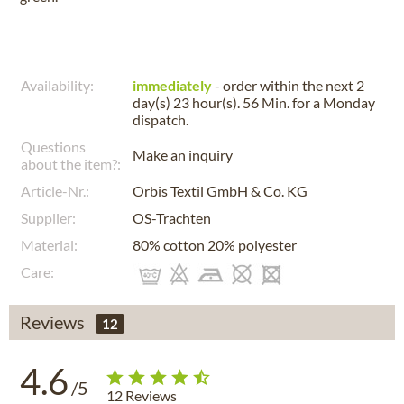
Availability:
immediately
- order within the next
2
day(s) 23 hour(s). 56 Min.
for a
Monday
dispatch.
Questions
Make an inquiry
about the item?:
Article-Nr.:
Orbis Textil GmbH & Co. KG
Supplier:
OS-Trachten
Material:
80% cotton 20% polyester
Care:
Reviews
12
4.6
/5
12
Reviews