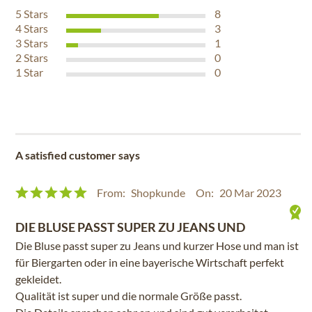
5
Stars
8
4
Stars
3
3
Stars
1
2
Stars
0
1
Star
0
A satisfied customer says
From:
Shopkunde
On:
20 Mar 2023
DIE BLUSE PASST SUPER ZU JEANS UND
Die Bluse passt super zu Jeans und kurzer Hose und man ist
für Biergarten oder in eine bayerische Wirtschaft perfekt
gekleidet.
Qualität ist super und die normale Größe passt.