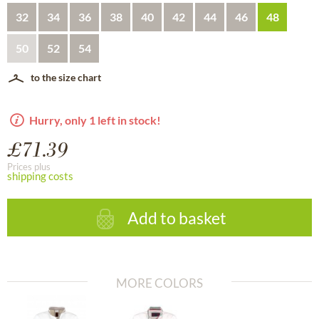
32
34
36
38
40
42
44
46
48
50
52
54
to the size chart
Hurry, only 1 left in stock!
£71.39
Prices plus
shipping costs
Add to basket
MORE COLORS